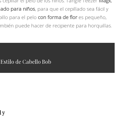
epillar el pelo de los niños. Tangle Teezer
Magic
eñado para niños
, para que el cepillado sea fácil y
illo para el pelo
con forma de flor
es pequeño,
ambién puede hacer de recipiente para horquillas.
 Estilo de Cabello Bob
 y