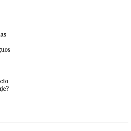
las
guos
cto
aje?